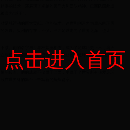
了精湛的技术，还展现了卓越的领导力和团队精神。巴西队因此成
被誉为“球王”。
是对足球运动的巨大贡献。他的技术、速度和创造力为后来的球员
球的发展。贝利的存在，不仅让巴西足球走向了世界之巅，也让世
然不减。他的名字与世界杯紧密相连，成为了足球历史上不可磨灭
点击进入首页
经在绿茵场上翩翩起舞的巴西球王，想起他为足球运动带来的无数
荣耀的传奇。他的成就不仅属于巴西，更属于全世界所有热爱足球
继续在世界杯的舞台上书写新的辉煌篇章。