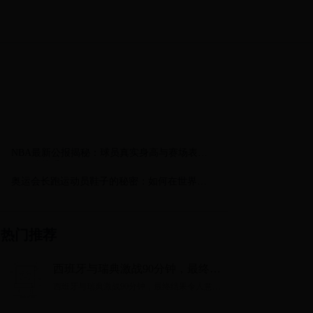
NBA最新公报揭秘：球员真实身高与赛场表现
的微妙关系
奥运会长跑运动员鞋子的秘密：如何在世界杯
中助力运动员创造佳绩
热门推荐
西班牙与瑞典激战90分钟，最终结
果令人意想不到！
西班牙与瑞典激战90分钟，最终结果令人意想
不到！...