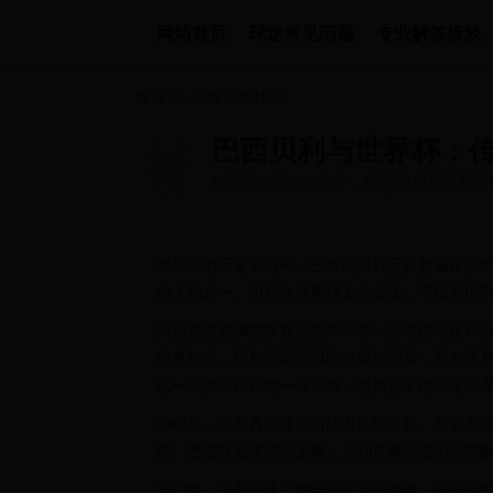
网站首页
球迷常见问题
专业解答板块
首页
>>
问答互动社区
巴西贝利与世界杯：
在足球的历史长河中，巴西的贝利无疑是
传奇的人物之一。贝利在世界杯上...
在足球的历史长河中，巴西的贝利无疑是最耀眼
的人物之一。贝利在世界杯上的表现，不仅为巴
贝利首次参加世界杯是在1958年，当时他年仅1
世界杯上，贝利帮助巴西队夺得了冠军，并在决
这一成就不仅让他一夜成名，也奠定了他在足球
1962年，贝利再次随巴西队出征世界杯。尽管
持。巴西队最终成功卫冕，贝利也再次成为世界
1970年，贝利迎来了他职业生涯的巅峰。在那