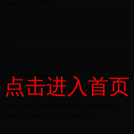
金牌背后的科技密码
据国家队科研团队透露，孙杨此次的爆发得益于三项黑科技：水下
动作捕捉系统实时修正技术动作、基于AI算法的个性化营养方案，
以及新型低阻力泳衣的运用。总教练朱志根特别强调："这些科技
手段只是辅助，关键还是孙杨每天5:30开始、持续8小时的魔鬼训
练。"
随着巴黎奥运会临近，孙杨的三金佳绩无疑为中国游泳注入强心
剂。但他在采访中始终保持清醒："世锦赛只是阶段性检验，真正
的战役还在明年。"此刻，全世界的泳迷都在期待，这位中国泳坛
的传奇人物还能创造怎样的奇迹。
点击进入首页
NBA第三场激战：各球员得分表现全面解析，谁将成为赛场
MVP？
世界杯比赛全视频直播：球迷狂欢的终极指南