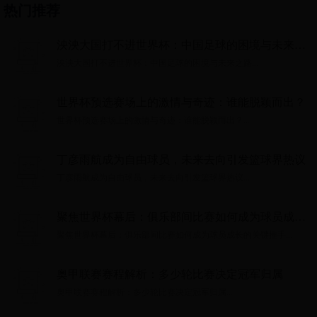
热门推荐
泱泱大国打不进世界杯：中国足球的困境与未来之
路
泱泱大国打不进世界杯：中国足球的困境与未来之路...
世界杯预选赛场上的激情与奇迹：谁能脱颖而出？
世界杯预选赛场上的激情与奇迹：谁能脱颖而出？...
丁彦雨航成为自由球员，未来去向引发篮球界热议
丁彦雨航成为自由球员，未来去向引发篮球界热议...
聚焦世界杯幕后：俱乐部间比赛如何成为球员成长
的关键推手
聚焦世界杯幕后：俱乐部间比赛如何成为球员成长的关键推手...
奥甲联赛赛程解析：多少轮比赛决定冠军归属
奥甲联赛赛程解析：多少轮比赛决定冠军归属...