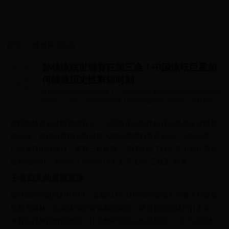
首页
>>
球迷常见问题
孙杨泳联世锦赛狂揽三金！中国泳坛巨星如
何缔造历史性辉煌时刻
在刚刚结束的泳联世锦赛上，中国游泳名将孙杨再次成为全球瞩目
的焦点。这位31岁的老将以惊人的状态横扫男子400米、800米和
1500米自由泳项目...
在刚刚结束的泳联世锦赛上，中国游泳名将孙杨再次成为全球瞩目
的焦点。这位31岁的老将以惊人的状态横扫男子400米、800米和
1500米自由泳项目，豪取三枚金牌，不仅延续了自己在中长距离项
目的统治力，更创造了世锦赛历史上罕见的"三冠王"传奇。
王者归来的震撼表现
首日400米自由泳决赛中，孙杨以3分42秒55的成绩力压澳大利亚新
星麦克劳林，实现该项目世锦赛四连冠。赛后他激动地拍打水面，
向看台挥舞国旗的场景，让无数中国观众热泪盈眶。"这个成绩比